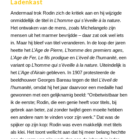
Ladenkast
Andermaal trok Rodin zich de kritiek aan en hij wijzigde
onmiddellijk de titel in
L’homme qui s’éveille à la nature
.
Het ontwaken van de mens, zoals Michelangelo zijn
mensen uit het marmer bevrijdde – daar zat ook wel iets
in. Maar hij bleef van titel veranderen. In de loop der jaren
heette het
L’Age de Pierre, L’homme des premiers ages,
L’Age de Fer, Le fils prodigue
en
L’éveil de l’humanité
, een
variant op
L’homme qui s’éveille à la nature
. Uiteindelijk is
het
L’Age d’Airain
gebleven. In 1907 protesteerde de
beeldhouwer Georges Bareau tegen de titel
L’éveil de
l’humanité
, omdat hij het jaar daarvoor een medaille had
gewonnen met een gelijknamig beeld: “Onbetwistbaar ben
ik de eerste; Rodin, die een genie heeft voor titels, bij
gebrek aan beter, zal zonder twijfel geen moeite hebben
een andere nam te vinden voor zijn werk.” Dat was de
spijker op zijn kop: Rodin was even makkelijk met titels
als klei. Het toont wellicht aan dat hij meer belang hechtte