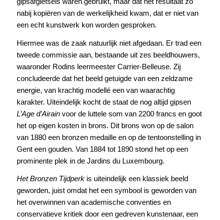
gipsafgietsels waren gebruikt, maar dat het resultaat zo
nabij kopiëren van de werkelijkheid kwam, dat er niet van
een echt kunstwerk kon worden gesproken.
Hiermee was de zaak natuurlijk niet afgedaan. Er trad een
tweede commissie aan, bestaande uit zes beeldhouwers,
waaronder Rodins leermeester Carrier-Belleuse. Zij
concludeerde dat het beeld getuigde van een zeldzame
energie, van krachtig modellé een van waarachtig
karakter. Uiteindelijk kocht de staat de nog altijd gipsen
L’Age d’Airain
voor de luttele som van 2200 francs en goot
het op eigen kosten in brons. Dit brons won op de salon
van 1880 een bronzen medaille en op de tentoonstelling in
Gent een gouden. Van 1884 tot 1890 stond het op een
prominente plek in de Jardins du Luxembourg.
Het Bronzen Tijdperk
is uiteindelijk een klassiek beeld
geworden, juist omdat het een symbool is geworden van
het overwinnen van academische conventies en
conservatieve kritiek door een gedreven kunstenaar, een