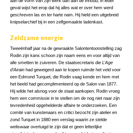
aan de vorm van zijn werk dan aan de inhoud; in ieder
geval wijst het erop dat hij alles wat er over hem werd
geschreven las en ter harte nam. Hij hield een uitgebreid
knipselarchief bij in een zelfgemaakte ladenkast.
Zeldzame energie
Tweeënhalf jaar na de gewraakte Salontentoonstelling zag
Rodin zijn kans schoon zijn naam eens en voor altijd van
alle smetten te zuiveren. De staatsecretaris die
L’Age
d’Airain
had geweigerd aan te kopen ruimde het veld voor
een Edmond Turquet, die Rodin vaag kende en hem met
het beeld had gecomplimenteerd op de Salon van 1877.
Hij wilde het alsnog voor de staat aankopen. Rodin vroeg
hem een commissie in te stellen om de nog niet naar zijn
tevredenheid opgehelderde affaire te onderzoeken. Een
comité van kunstenaars en critici bezocht zijn atelier en
zond Turquet in 1880 een verslag waarin ze stelde
weliswaar overtuigd te zijn dat er geen letterlijke