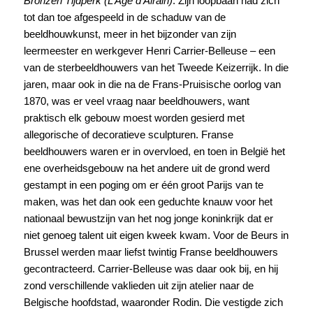
Bronzen Tijdperk (L’Age d’Airain)
. Zijn loopbaan had zich
tot dan toe afgespeeld in de schaduw van de
beeldhouwkunst, meer in het bijzonder van zijn
leermeester en werkgever Henri Carrier-Belleuse – een
van de sterbeeldhouwers van het Tweede Keizerrijk. In die
jaren, maar ook in die na de Frans-Pruisische oorlog van
1870, was er veel vraag naar beeldhouwers, want
praktisch elk gebouw moest worden gesierd met
allegorische of decoratieve sculpturen. Franse
beeldhouwers waren er in overvloed, en toen in België het
ene overheidsgebouw na het andere uit de grond werd
gestampt in een poging om er één groot Parijs van te
maken, was het dan ook een geduchte knauw voor het
nationaal bewustzijn van het nog jonge koninkrijk dat er
niet genoeg talent uit eigen kweek kwam. Voor de Beurs in
Brussel werden maar liefst twintig Franse beeldhouwers
gecontracteerd. Carrier-Belleuse was daar ook bij, en hij
zond verschillende vaklieden uit zijn atelier naar de
Belgische hoofdstad, waaronder Rodin. Die vestigde zich