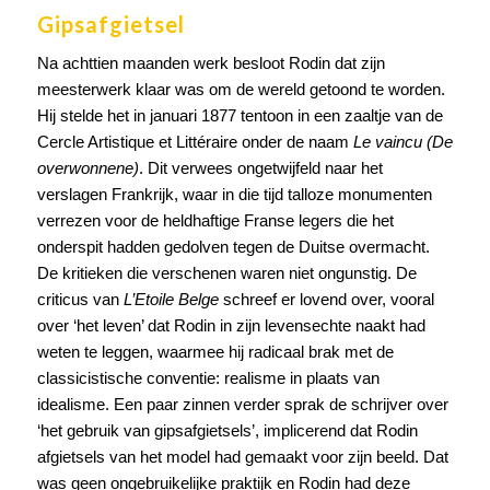
Gipsafgietsel
Na achttien maanden werk besloot Rodin dat zijn
meesterwerk klaar was om de wereld getoond te worden.
Hij stelde het in januari 1877 tentoon in een zaaltje van de
Cercle Artistique et Littéraire onder de naam
Le vaincu (De
overwonnene)
. Dit verwees ongetwijfeld naar het
verslagen Frankrijk, waar in die tijd talloze monumenten
verrezen voor de heldhaftige Franse legers die het
onderspit hadden gedolven tegen de Duitse overmacht.
De kritieken die verschenen waren niet ongunstig. De
criticus van
L’Etoile Belge
schreef er lovend over, vooral
over ‘het leven’ dat Rodin in zijn levensechte naakt had
weten te leggen, waarmee hij radicaal brak met de
classicistische conventie: realisme in plaats van
idealisme. Een paar zinnen verder sprak de schrijver over
‘het gebruik van gipsafgietsels’, implicerend dat Rodin
afgietsels van het model had gemaakt voor zijn beeld. Dat
was geen ongebruikelijke praktijk en Rodin had deze