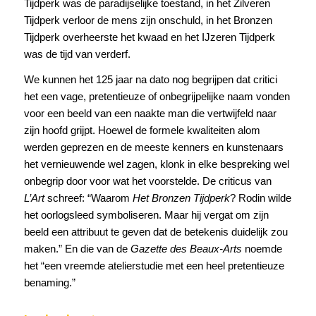
Tijdperk was de paradijselijke toestand, in het Zilveren
Tijdperk verloor de mens zijn onschuld, in het Bronzen
Tijdperk overheerste het kwaad en het IJzeren Tijdperk
was de tijd van verderf.
We kunnen het 125 jaar na dato nog begrijpen dat critici
het een vage, pretentieuze of onbegrijpelijke naam vonden
voor een beeld van een naakte man die vertwijfeld naar
zijn hoofd grijpt. Hoewel de formele kwaliteiten alom
werden geprezen en de meeste kenners en kunstenaars
het vernieuwende wel zagen, klonk in elke bespreking wel
onbegrip door voor wat het voorstelde. De criticus van
L’Art
schreef: “Waarom
Het Bronzen Tijdperk
? Rodin wilde
het oorlogsleed symboliseren. Maar hij vergat om zijn
beeld een attribuut te geven dat de betekenis duidelijk zou
maken.” En die van de
Gazette des Beaux-Arts
noemde
het “een vreemde atelierstudie met een heel pretentieuze
benaming.”