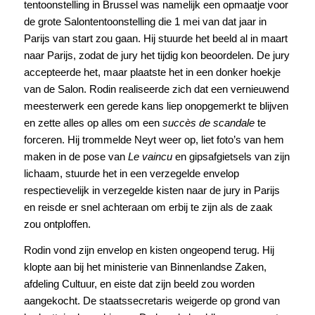
tentoonstelling in Brussel was namelijk een opmaatje voor
de grote Salontentoonstelling die 1 mei van dat jaar in
Parijs van start zou gaan. Hij stuurde het beeld al in maart
naar Parijs, zodat de jury het tijdig kon beoordelen. De jury
accepteerde het, maar plaatste het in een donker hoekje
van de Salon. Rodin realiseerde zich dat een vernieuwend
meesterwerk een gerede kans liep onopgemerkt te blijven
en zette alles op alles om een
succès de scandale
te
forceren. Hij trommelde Neyt weer op, liet foto’s van hem
maken in de pose van
Le vaincu
en gipsafgietsels van zijn
lichaam, stuurde het in een verzegelde envelop
respectievelijk in verzegelde kisten naar de jury in Parijs
en reisde er snel achteraan om erbij te zijn als de zaak
zou ontploffen.
Rodin vond zijn envelop en kisten ongeopend terug. Hij
klopte aan bij het ministerie van Binnenlandse Zaken,
afdeling Cultuur, en eiste dat zijn beeld zou worden
aangekocht. De staatssecretaris weigerde op grond van